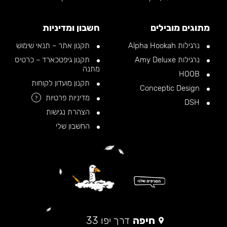
מתוגים מובילים
חשבון ומדיניות
נרגילות Alpha Hookah
תקנון אתר – תנאי שימוש
נרגילות Amy Deluxe
תקנון גיפטכארד – כרטיס
מתנה
HOOB
תקנון מועדון לקוחות
Conceptic Design
מדיניות פרטיות
?
DSH
הצהרת נגישות
החשבון שלי
חיפה
דרך יפו 33