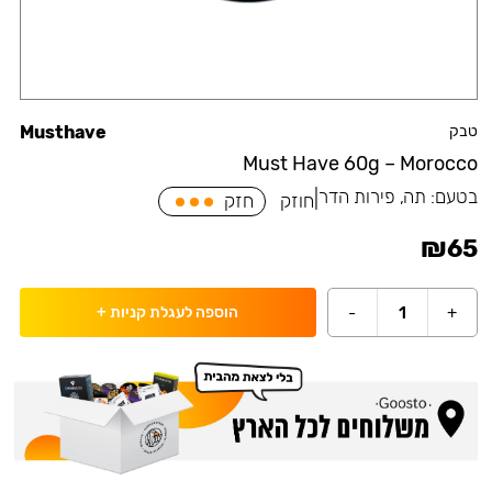
טבק
Musthave
Must Have 60g – Morocco
בטעם:
תה, פירות הדר
|
חוזק
חזק
₪
65
-
1
+
הוספה לעגלת קניות
+