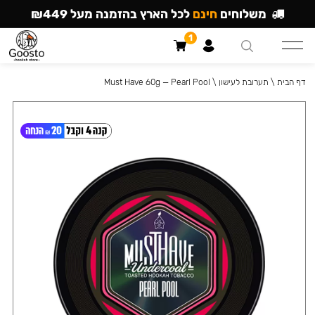
משלוחים
חינם
לכל הארץ בהזמנה מעל ₪449
1
דף הבית
\
תערובת לעישון
\
Must Have 60g — Pearl Pool