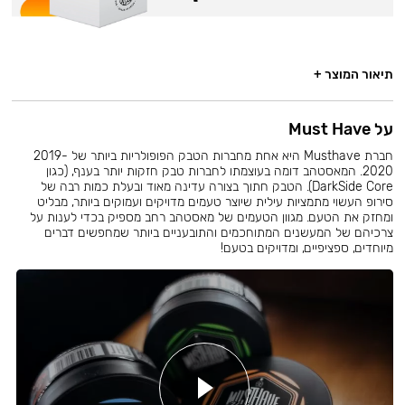
תיאור המוצר +
על Must Have
חברת Musthave היא אחת מחברות הטבק הפופולריות ביותר של 2019-
2020. המאסטהב דומה בעוצמתו לחברות טבק חזקות יותר בענף, (כגון
DarkSide Core). הטבק חתוך בצורה עדינה מאוד ובעלת כמות רבה של
סירופ העשוי מתמציות עילית שיוצר טעמים מדויקים ועמוקים ביותר, מבליט
ומחזק את הטעם. מגוון הטעמים של מאסטהב רחב מספיק בכדי לענות על
צרכיהם של המעשנים המתוחכמים והתובעניים ביותר שמחפשים דברים
מיוחדים, ספציפיים, ומדויקים בטעם!