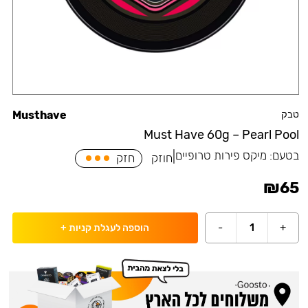
טבק
Musthave
Must Have 60g – Pearl Pool
בטעם:
מיקס פירות טרופיים
|
חוזק
חזק
₪
65
-
1
+
הוספה לעגלת קניות
+