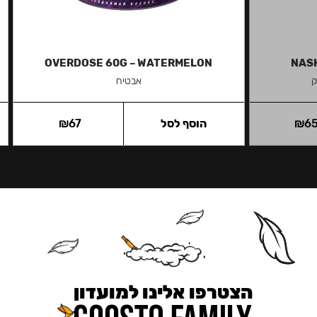
OVERDOSE 60G – WATERMELON
NASH
ק
אבטיח
6
₪
הוסף לסל
67
₪
הצטרפו אלינו למועדון