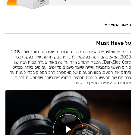
תיאור המוצר +
על Must Have
חברת Musthave היא אחת מחברות הטבק הפופולריות ביותר של 2019-
2020. המאסטהב דומה בעוצמתו לחברות טבק חזקות יותר בענף, (כגון
DarkSide Core). הטבק חתוך בצורה עדינה מאוד ובעלת כמות רבה של
סירופ העשוי מתמציות עילית שיוצר טעמים מדויקים ועמוקים ביותר, מבליט
ומחזק את הטעם. מגוון הטעמים של מאסטהב רחב מספיק בכדי לענות על
צרכיהם של המעשנים המתוחכמים והתובעניים ביותר שמחפשים דברים
מיוחדים, ספציפיים, ומדויקים בטעם!