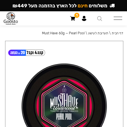
משלוחים
חינם
לכל הארץ בהזמנה מעל ₪449
1
דף הבית
\
תערובת לעישון
\
Must Have 60g — Pearl Pool