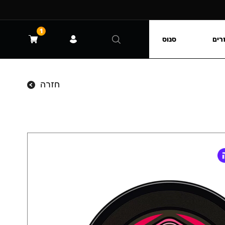
1
רים
סנוס
חזרה