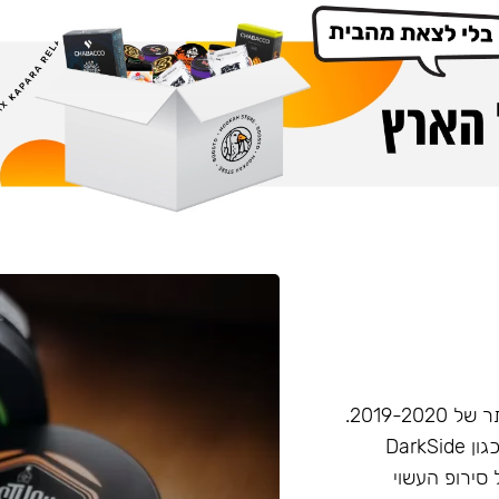
חברת Musthave היא אחת מחברות הטבק הפופולריות ביותר של 2019-2020.
המאסטהב דומה בעוצמתו לחברות טבק חזקות יותר בענף, (כגון DarkSide
 סירופ העשוי