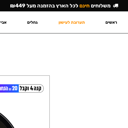
משלוחים
חינם
לכל הארץ בהזמנה מעל ₪449
ראשים
תערובת לעישון
גחלים
אביז