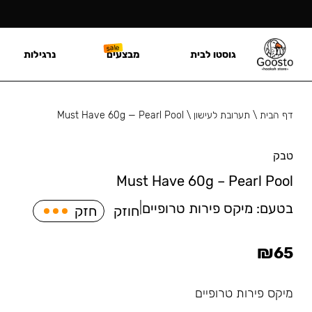
גוסטו לבית
מבצעים
נרגילות
דף הבית
\
תערובת לעישון
\
Must Have 60g — Pearl Pool
טבק
Must Have 60g – Pearl Pool
בטעם:
מיקס פירות טרופיים
|
חוזק
חזק
₪
65
מיקס פירות טרופיים