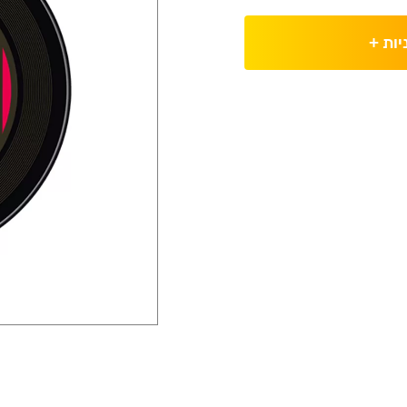
יות
+