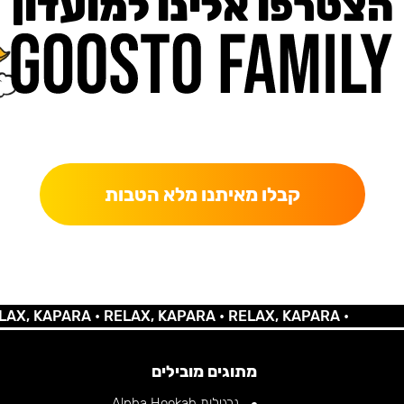
הצטרפו אלינו למועדון
כאן מקבלים יותר — הטבות, עדכונים והפתעות בלעדיות.
קבלו מאיתנו מלא הטבות
 KAPARA •
RELAX, KAPARA •
RELAX, KAPARA •
מתוגים מובילים
נרגילות Alpha Hookah