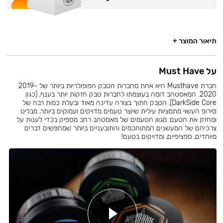
תיאור המוצר +
על Must Have
חברת Musthave היא אחת מחברות הטבק הפופולריות ביותר של 2019-
2020. המאסטהב דומה בעוצמתו לחברות טבק חזקות יותר בענף, (כגון
DarkSide Core). הטבק חתוך בצורה עדינה מאוד ובעלת כמות רבה של
סירופ העשוי מתמציות עילית שיוצר טעמים מדויקים ועמוקים ביותר, מבליט
ומחזק את הטעם. מגוון הטעמים של מאסטהב רחב מספיק בכדי לענות על
צרכיהם של המעשנים המתוחכמים והתובעניים ביותר שמחפשים דברים
מיוחדים, ספציפיים, ומדויקים בטעם!