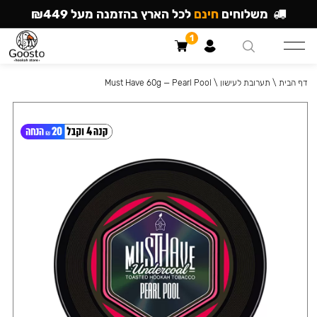
משלוחים
חינם
לכל הארץ בהזמנה מעל ₪449
1
דף הבית
\
תערובת לעישון
\
Must Have 60g — Pearl Pool