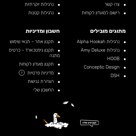
צרו קשר
נרגילות יוקרתיות
רישום למועדון לקוחות
נרגילות קטנות
מתוגים מובילים
חשבון ומדיניות
נרגילות Alpha Hookah
תקנון אתר – תנאי שימוש
נרגילות Amy Deluxe
תקנון גיפטכארד – כרטיס
מתנה
HOOB
תקנון מועדון לקוחות
Conceptic Design
מדיניות פרטיות
?
DSH
הצהרת נגישות
החשבון שלי