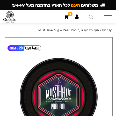
משלוחים
חינם
לכל הארץ בהזמנה מעל ₪449
1
דף הבית
\
תערובת לעישון
\
Must Have 60g — Pearl Pool