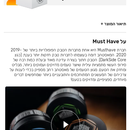
תיאור המוצר +
על Must Have
חברת Musthave היא אחת מחברות הטבק הפופולריות ביותר של 2019-
2020. המאסטהב דומה בעוצמתו לחברות טבק חזקות יותר בענף, (כגון
DarkSide Core). הטבק חתוך בצורה עדינה מאוד ובעלת כמות רבה של
סירופ העשוי מתמציות עילית שיוצר טעמים מדויקים ועמוקים ביותר, מבליט
ומחזק את הטעם. מגוון הטעמים של מאסטהב רחב מספיק בכדי לענות על
צרכיהם של המעשנים המתוחכמים והתובעניים ביותר שמחפשים דברים
מיוחדים, ספציפיים, ומדויקים בטעם!