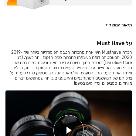
תיאור המוצר +
על Must Have
חברת Musthave היא אחת מחברות הטבק הפופולריות ביותר של 2019-
2020. המאסטהב דומה בעוצמתו לחברות טבק חזקות יותר בענף, (כגון
DarkSide Core). הטבק חתוך בצורה עדינה מאוד ובעלת כמות רבה של
סירופ העשוי מתמציות עילית שיוצר טעמים מדויקים ועמוקים ביותר, מבליט
ומחזק את הטעם. מגוון הטעמים של מאסטהב רחב מספיק בכדי לענות על
צרכיהם של המעשנים המתוחכמים והתובעניים ביותר שמחפשים דברים
מיוחדים, ספציפיים, ומדויקים בטעם!