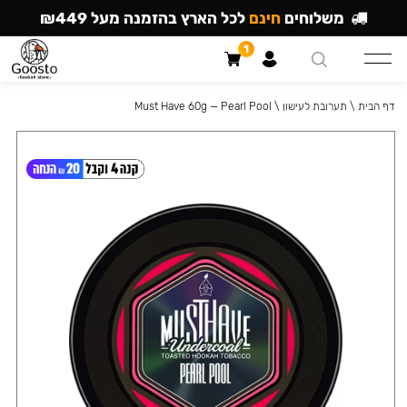
משלוחים
חינם
לכל הארץ בהזמנה מעל ₪449
1
דף הבית
\
תערובת לעישון
\
Must Have 60g — Pearl Pool