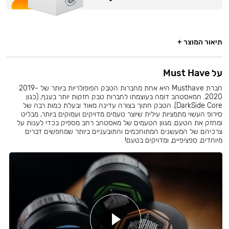
תיאור המוצר +
על Must Have
חברת Musthave היא אחת מחברות הטבק הפופולריות ביותר של 2019-
2020. המאסטהב דומה בעוצמתו לחברות טבק חזקות יותר בענף, (כגון
DarkSide Core). הטבק חתוך בצורה עדינה מאוד ובעלת כמות רבה של
סירופ העשוי מתמציות עילית שיוצר טעמים מדויקים ועמוקים ביותר, מבליט
ומחזק את הטעם. מגוון הטעמים של מאסטהב רחב מספיק בכדי לענות על
צרכיהם של המעשנים המתוחכמים והתובעניים ביותר שמחפשים דברים
מיוחדים, ספציפיים, ומדויקים בטעם!