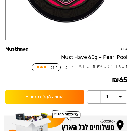
טבק
Musthave
Must Have 60g – Pearl Pool
בטעם:
מיקס פירות טרופיים
|
חוזק
חזק
₪
65
-
1
+
הוספה לעגלת קניות
+