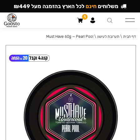
משלוחים
חינם
לכל הארץ בהזמנה מעל ₪449
1
דף הבית
\
תערובת לעישון
\
Must Have 60g — Pearl Pool