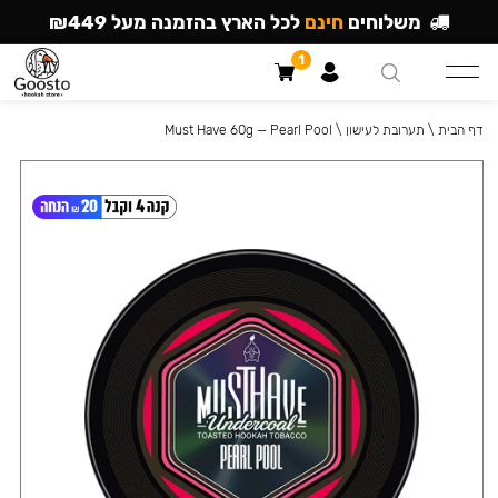
משלוחים
חינם
לכל הארץ בהזמנה מעל ₪449
1
דף הבית
\
תערובת לעישון
\
Must Have 60g — Pearl Pool