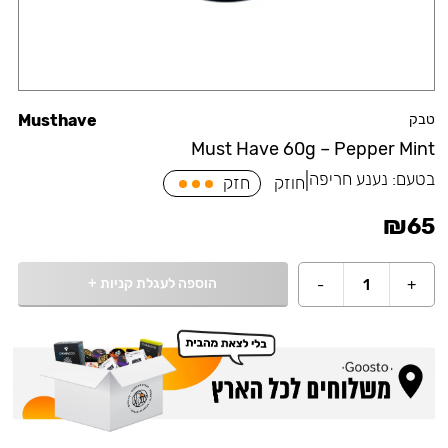
טבק
Musthave
Must Have 60g – Pepper Mint
בטעם:
נענע חריפה
|
חוזק
חזק
₪
65
הוספה לעגלת קניות
+
-
1
+