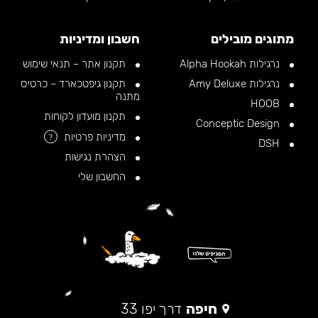
מתוגים מובילים
חשבון ומדיניות
נרגילות Alpha Hookah
תקנון אתר – תנאי שימוש
נרגילות Amy Deluxe
תקנון גיפטכארד – כרטיס
מתנה
HOOB
תקנון מועדון לקוחות
Conceptic Design
מדיניות פרטיות
?
DSH
הצהרת נגישות
החשבון שלי
חיפה
דרך יפו 33