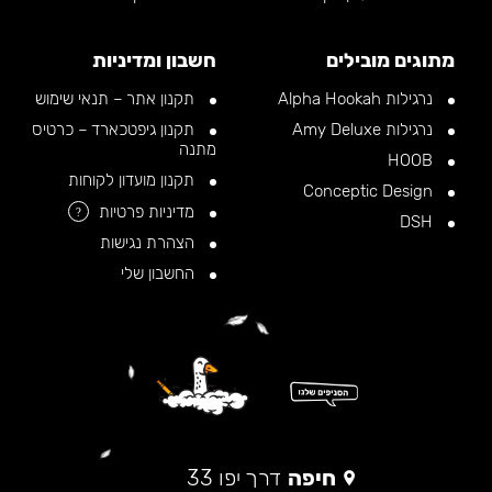
מתוגים מובילים
חשבון ומדיניות
נרגילות Alpha Hookah
תקנון אתר – תנאי שימוש
נרגילות Amy Deluxe
תקנון גיפטכארד – כרטיס
מתנה
HOOB
תקנון מועדון לקוחות
Conceptic Design
מדיניות פרטיות
?
DSH
הצהרת נגישות
החשבון שלי
חיפה
דרך יפו 33