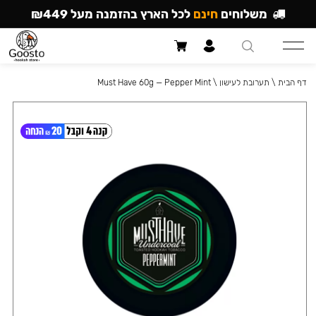
משלוחים
חינם
לכל הארץ בהזמנה מעל ₪449
דף הבית
\
תערובת לעישון
\
Must Have 60g — Pepper Mint