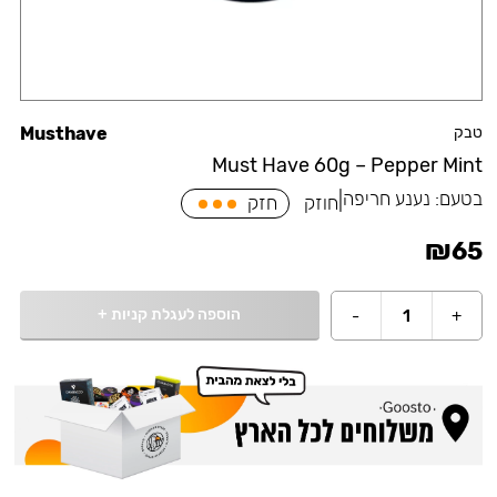
טבק
Musthave
Must Have 60g – Pepper Mint
בטעם:
נענע חריפה
|
חוזק
חזק
₪
65
הוספה לעגלת קניות
+
-
1
+