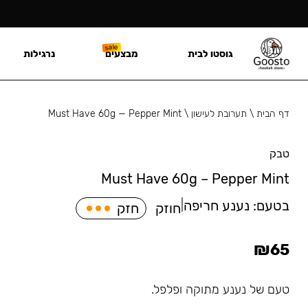
גוסטו לבית
מבצעים
נרגילות
דף הבית
\
תערובת לעישון
\
Must Have 60g — Pepper Mint
טבק
Must Have 60g – Pepper Mint
בטעם:
נענע חריפה
|
חוזק
חזק
₪
65
טעם של נענע מתוקה ופלפל.