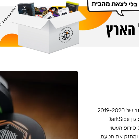
חברת Musthave היא אחת מחברות הטבק הפופולריות ביותר של 2019-2020.
המאסטהב דומה בעוצמתו לחברות טבק חזקות יותר בענף, (כגון DarkSide
 סירופ העשוי
 ומחזק את הטעם.