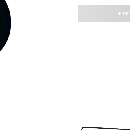
יות
+