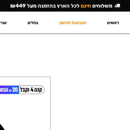
משלוחים
חינם
לכל הארץ בהזמנה מעל ₪449
ראשים
תערובת לעישון
גחלים
אביז