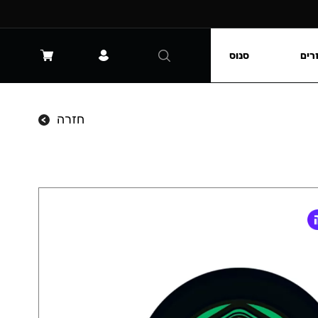
רים
סנוס
חזרה