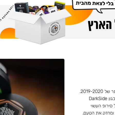
חברת Musthave היא אחת מחברות הטבק הפופולריות ביותר של 2019-2020.
המאסטהב דומה בעוצמתו לחברות טבק חזקות יותר בענף, (כגון DarkSide
 סירופ העשוי
 ומחזק את הטעם.