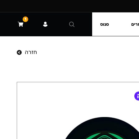
1
רים
סנוס
חזרה