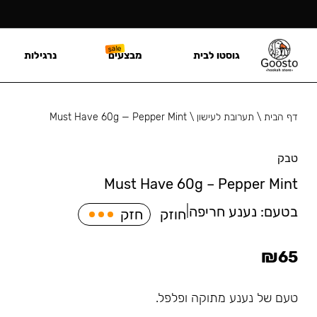
גוסטו לבית
מבצעים
נרגילות
דף הבית
\
תערובת לעישון
\
Must Have 60g — Pepper Mint
טבק
Must Have 60g – Pepper Mint
בטעם:
נענע חריפה
|
חוזק
חזק
₪
65
טעם של נענע מתוקה ופלפל.