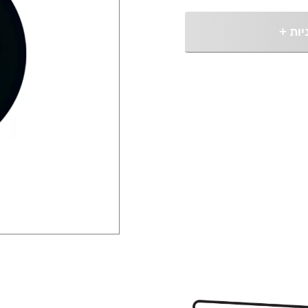
יות
+