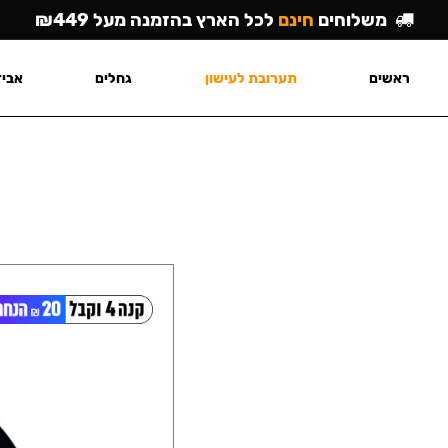
משלוחים
חינם
לכל הארץ בהזמנה מעל ₪449
ראשים
תערובת לעישון
גחלים
אביז