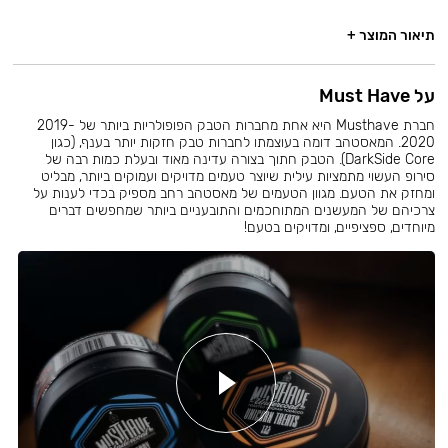
תיאור המוצר +
על Must Have
חברת Musthave היא אחת מחברות הטבק הפופולריות ביותר של 2019-
2020. המאסטהב דומה בעוצמתו לחברות טבק חזקות יותר בענף, (כגון
DarkSide Core). הטבק חתוך בצורה עדינה מאוד ובעלת כמות רבה של
סירופ העשוי מתמציות עילית שיוצר טעמים מדויקים ועמוקים ביותר, מבליט
ומחזק את הטעם. מגוון הטעמים של מאסטהב רחב מספיק בכדי לענות על
צרכיהם של המעשנים המתוחכמים והתובעניים ביותר שמחפשים דברים
מיוחדים, ספציפיים, ומדויקים בטעם!