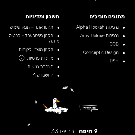
מתוגים מובילים
חשבון ומדיניות
נרגילות Alpha Hookah
תקנון אתר – תנאי שימוש
נרגילות Amy Deluxe
תקנון גיפטכארד – כרטיס
מתנה
HOOB
תקנון מועדון לקוחות
Conceptic Design
מדיניות פרטיות
?
DSH
הצהרת נגישות
החשבון שלי
חיפה
דרך יפו 33