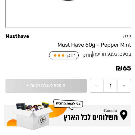
טבק
Musthave
Must Have 60g – Pepper Mint
בטעם:
נענע חריפה
|
חוזק
חזק
₪
65
הוספה לעגלת קניות
+
-
1
+