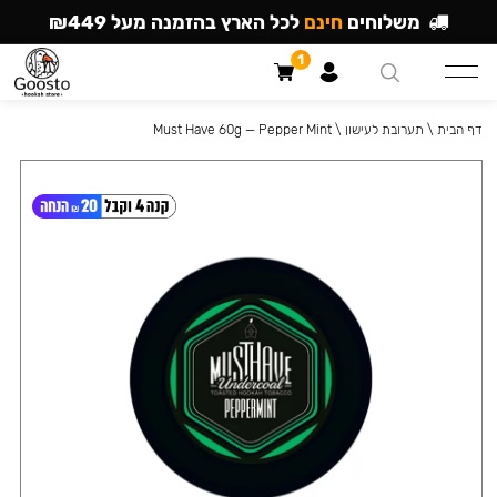
משלוחים
חינם
לכל הארץ בהזמנה מעל ₪449
1
דף הבית
\
תערובת לעישון
\
Must Have 60g — Pepper Mint