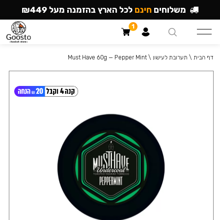
משלוחים
חינם
לכל הארץ בהזמנה מעל ₪449
1
דף הבית
\
תערובת לעישון
\
Must Have 60g — Pepper Mint