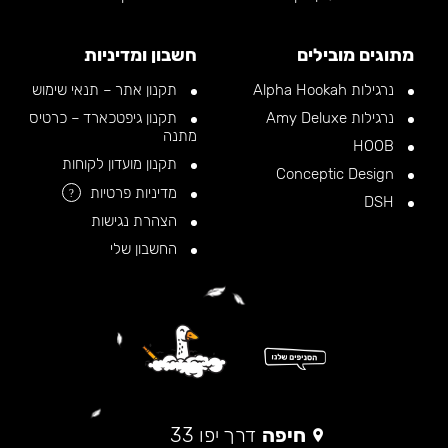
מתוגים מובילים
חשבון ומדיניות
נרגילות Alpha Hookah
תקנון אתר – תנאי שימוש
נרגילות Amy Deluxe
תקנון גיפטכארד – כרטיס
מתנה
HOOB
תקנון מועדון לקוחות
Conceptic Design
מדיניות פרטיות
?
DSH
הצהרת נגישות
החשבון שלי
חיפה
דרך יפו 33