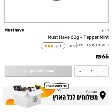
טבק
Musthave
Must Have 60g – Pepper Mint
בטעם:
נענע חריפה
|
חוזק
חזק
₪
65
הוספה לעגלת קניות
+
-
1
+