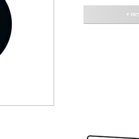
יות
+