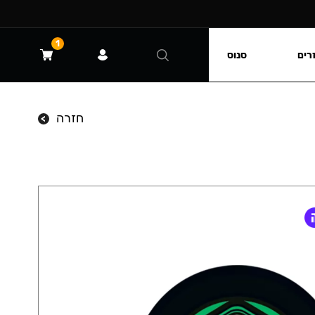
1
רים
סנוס
חזרה