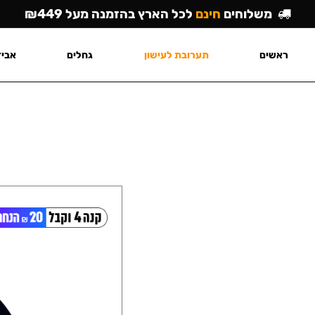
משלוחים
חינם
לכל הארץ בהזמנה מעל ₪449
ראשים
תערובת לעישון
גחלים
אביז