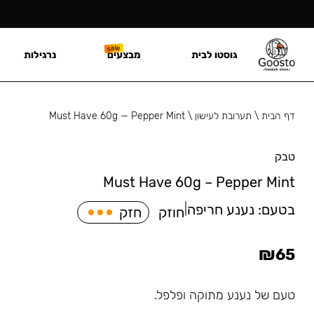
גוסטו לבית
מבצעים
נרגילות
דף הבית
\
תערובת לעישון
\
Must Have 60g — Pepper Mint
טבק
Must Have 60g – Pepper Mint
בטעם:
נענע חריפה
|
חוזק
חזק
₪
65
טעם של נענע מתוקה ופלפל.