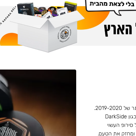
חברת Musthave היא אחת מחברות הטבק הפופולריות ביותר של 2019-2020.
המאסטהב דומה בעוצמתו לחברות טבק חזקות יותר בענף, (כגון DarkSide
 סירופ העשוי
 ומחזק את הטעם.