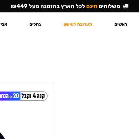
משלוחים
חינם
לכל הארץ בהזמנה מעל ₪449
ראשים
תערובת לעישון
גחלים
אביז