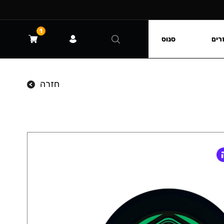
1
רים
סנוס
חזרה