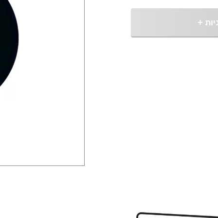
יות
+