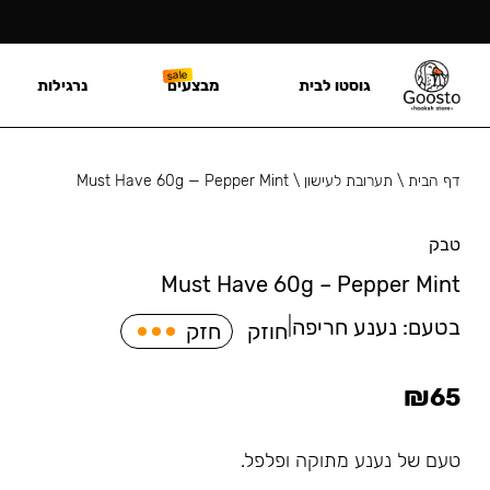
גוסטו לבית
מבצעים
נרגילות
דף הבית
\
תערובת לעישון
\
Must Have 60g — Pepper Mint
טבק
Must Have 60g – Pepper Mint
בטעם:
נענע חריפה
|
חוזק
חזק
₪
65
טעם של נענע מתוקה ופלפל.