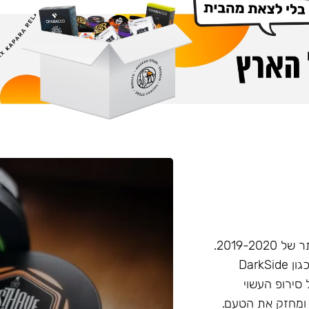
חברת Musthave היא אחת מחברות הטבק הפופולריות ביותר של 2019-2020.
המאסטהב דומה בעוצמתו לחברות טבק חזקות יותר בענף, (כגון DarkSide
 סירופ העשוי
 ומחזק את הטעם.