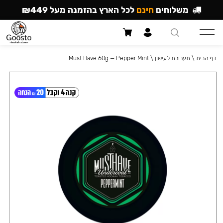
משלוחים
חינם
לכל הארץ בהזמנה מעל ₪449
דף הבית
\
תערובת לעישון
\
Must Have 60g — Pepper Mint