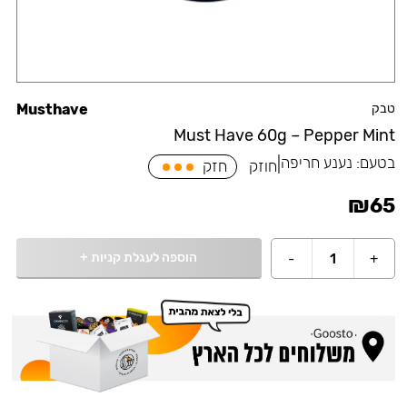
טבק
Musthave
Must Have 60g – Pepper Mint
בטעם:
נענע חריפה
|
חוזק
חזק
₪
65
הוספה לעגלת קניות
+
-
1
+