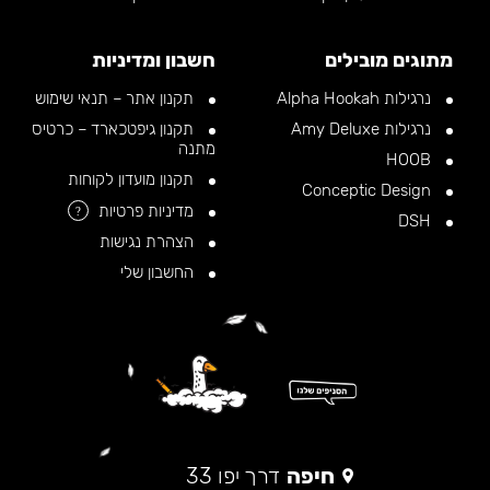
מתוגים מובילים
חשבון ומדיניות
נרגילות Alpha Hookah
תקנון אתר – תנאי שימוש
נרגילות Amy Deluxe
תקנון גיפטכארד – כרטיס
מתנה
HOOB
תקנון מועדון לקוחות
Conceptic Design
מדיניות פרטיות
?
DSH
הצהרת נגישות
החשבון שלי
חיפה
דרך יפו 33