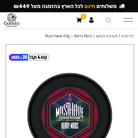
משלוחים
חינם
לכל הארץ בהזמנה מעל ₪449
1
דף הבית
\
תערובת לעישון
\
Must Have 60g — Berry Mors