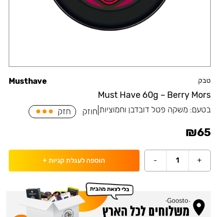
טבק
Musthave
Must Have 60g – Berry Mors
בטעם:
משקה פטל דובדבן וחמוציות
|
חוזק
חזק
₪
65
-
1
+
הוספה לעגלת קניות
+