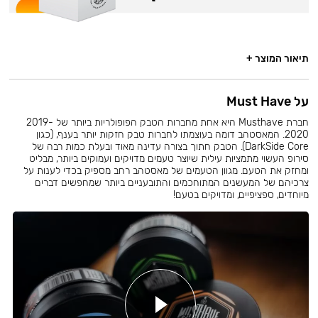
תיאור המוצר +
על Must Have
חברת Musthave היא אחת מחברות הטבק הפופולריות ביותר של 2019-
2020. המאסטהב דומה בעוצמתו לחברות טבק חזקות יותר בענף, (כגון
DarkSide Core). הטבק חתוך בצורה עדינה מאוד ובעלת כמות רבה של
סירופ העשוי מתמציות עילית שיוצר טעמים מדויקים ועמוקים ביותר, מבליט
ומחזק את הטעם. מגוון הטעמים של מאסטהב רחב מספיק בכדי לענות על
צרכיהם של המעשנים המתוחכמים והתובעניים ביותר שמחפשים דברים
מיוחדים, ספציפיים, ומדויקים בטעם!