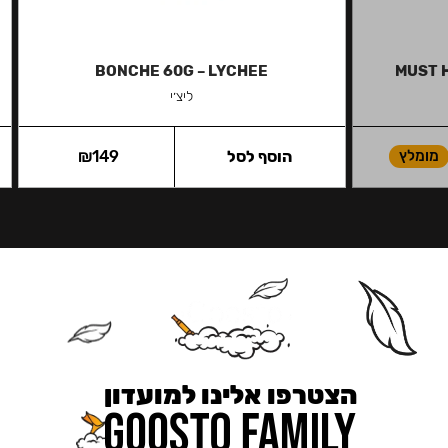
BONCHE 60G – LYCHEE
MUST H
ליצ׳י
מומלץ
הוסף לסל
149
₪
הצטרפו אלינו למועדון