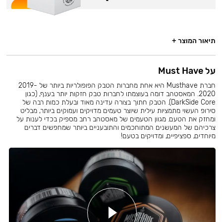
תיאור המוצר +
על Must Have
חברת Musthave היא אחת מחברות הטבק הפופולריות ביותר של 2019-
2020. המאסטהב דומה בעוצמתו לחברות טבק חזקות יותר בענף, (כגון
DarkSide Core). הטבק חתוך בצורה עדינה מאוד ובעלת כמות רבה של
סירופ העשוי מתמציות עילית שיוצר טעמים מדויקים ועמוקים ביותר, מבליט
ומחזק את הטעם. מגוון הטעמים של מאסטהב רחב מספיק בכדי לענות על
צרכיהם של המעשנים המתוחכמים והתובעניים ביותר שמחפשים דברים
מיוחדים, ספציפיים, ומדויקים בטעם!