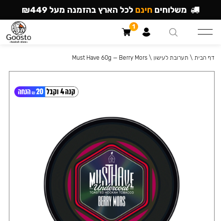
משלוחים
חינם
לכל הארץ בהזמנה מעל ₪449
1
דף הבית
\
תערובת לעישון
\
Must Have 60g — Berry Mors