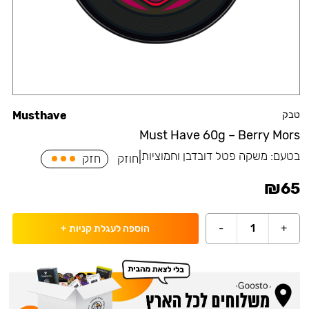
טבק
Musthave
Must Have 60g – Berry Mors
בטעם:
משקה פטל דובדבן וחמוציות
|
חוזק
חזק
₪
65
-
1
+
הוספה לעגלת קניות
+