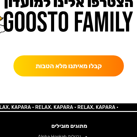
הצטרפו אלינו למועדון
כאן מקבלים יותר — הטבות, עדכונים והפתעות בלעדיות.
קבלו מאיתנו מלא הטבות
 KAPARA •
RELAX, KAPARA •
RELAX, KAPARA •
מתוגים מובילים
נרגילות Alpha Hookah