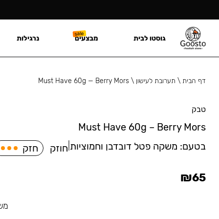
גוסטו לבית
מבצעים
נרגילות
דף הבית
\
תערובת לעישון
\
Must Have 60g — Berry Mors
טבק
Must Have 60g – Berry Mors
בטעם:
משקה פטל דובדבן וחמוציות
|
חוזק
חזק
₪
65
משק