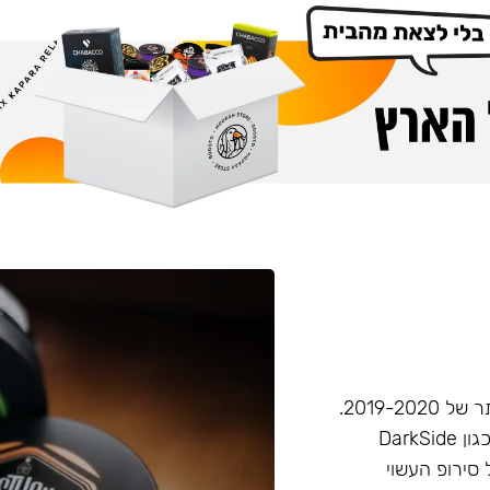
חברת Musthave היא אחת מחברות הטבק הפופולריות ביותר של 2019-2020.
המאסטהב דומה בעוצמתו לחברות טבק חזקות יותר בענף, (כגון DarkSide
 סירופ העשוי