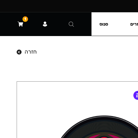
1
רים
סנוס
חזרה