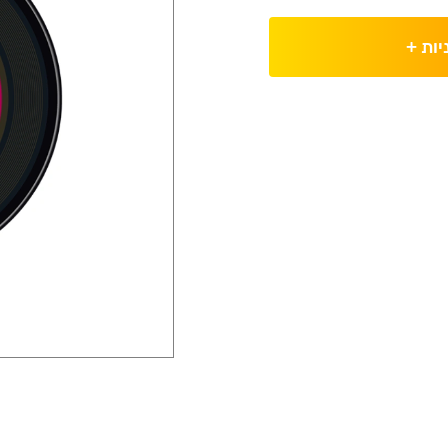
יות
+