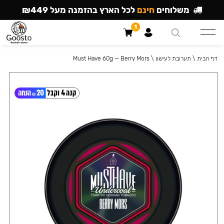
משלוחים
חינם
לכל הארץ בהזמנה מעל ₪449
1
דף הבית
\
תערובת לעישון
\
Must Have 60g — Berry Mors