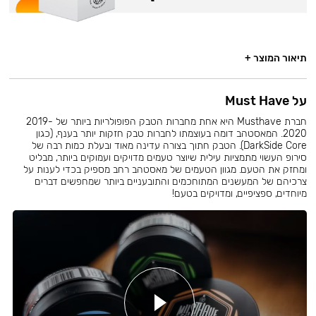
תיאור המוצר +
על Must Have
חברת Musthave היא אחת מחברות הטבק הפופולריות ביותר של 2019-
2020. המאסטהב דומה בעוצמתו לחברות טבק חזקות יותר בענף, (כגון
DarkSide Core). הטבק חתוך בצורה עדינה מאוד ובעלת כמות רבה של
סירופ העשוי מתמציות עילית שיוצר טעמים מדויקים ועמוקים ביותר, מבליט
ומחזק את הטעם. מגוון הטעמים של מאסטהב רחב מספיק בכדי לענות על
צרכיהם של המעשנים המתוחכמים והתובעניים ביותר שמחפשים דברים
מיוחדים, ספציפיים, ומדויקים בטעם!