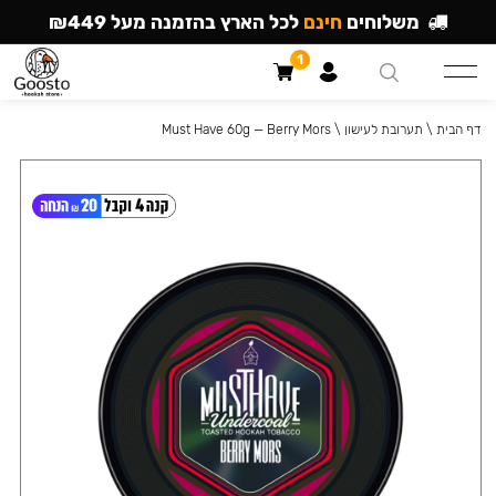
משלוחים
חינם
לכל הארץ בהזמנה מעל ₪449
1
דף הבית
\
תערובת לעישון
\
Must Have 60g — Berry Mors