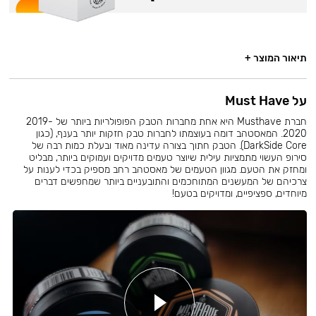
תיאור המוצר +
על Must Have
חברת Musthave היא אחת מחברות הטבק הפופולריות ביותר של 2019-
2020. המאסטהב דומה בעוצמתו לחברות טבק חזקות יותר בענף, (כגון
DarkSide Core). הטבק חתוך בצורה עדינה מאוד ובעלת כמות רבה של
סירופ העשוי מתמציות עילית שיוצר טעמים מדויקים ועמוקים ביותר, מבליט
ומחזק את הטעם. מגוון הטעמים של מאסטהב רחב מספיק בכדי לענות על
צרכיהם של המעשנים המתוחכמים והתובעניים ביותר שמחפשים דברים
מיוחדים, ספציפיים, ומדויקים בטעם!