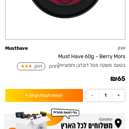
טבק
Musthave
Must Have 60g – Berry Mors
בטעם:
משקה פטל דובדבן וחמוציות
|
חוזק
חזק
₪
65
-
1
+
הוספה לעגלת קניות
+