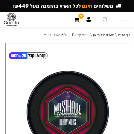
משלוחים
חינם
לכל הארץ בהזמנה מעל ₪449
1
דף הבית
\
תערובת לעישון
\
Must Have 60g — Berry Mors