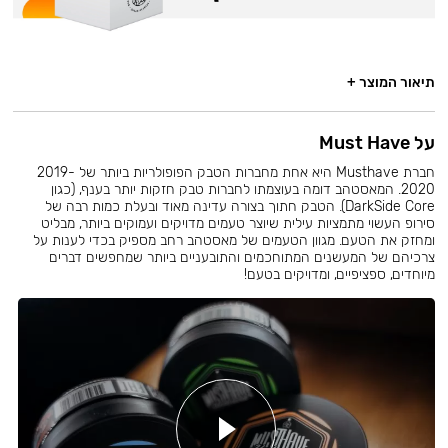
תיאור המוצר +
על Must Have
חברת Musthave היא אחת מחברות הטבק הפופולריות ביותר של 2019-
2020. המאסטהב דומה בעוצמתו לחברות טבק חזקות יותר בענף, (כגון
DarkSide Core). הטבק חתוך בצורה עדינה מאוד ובעלת כמות רבה של
סירופ העשוי מתמציות עילית שיוצר טעמים מדויקים ועמוקים ביותר, מבליט
ומחזק את הטעם. מגוון הטעמים של מאסטהב רחב מספיק בכדי לענות על
צרכיהם של המעשנים המתוחכמים והתובעניים ביותר שמחפשים דברים
מיוחדים, ספציפיים, ומדויקים בטעם!