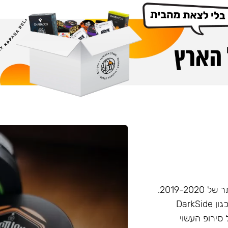
חברת Musthave היא אחת מחברות הטבק הפופולריות ביותר של 2019-2020.
המאסטהב דומה בעוצמתו לחברות טבק חזקות יותר בענף, (כגון DarkSide
 סירופ העשוי