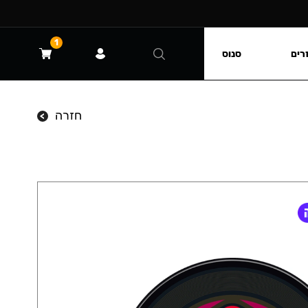
1
רים
סנוס
חזרה