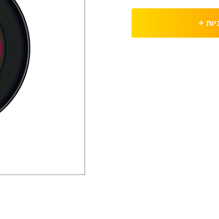
יות
+