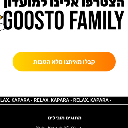
הצטרפו אלינו למועדון
כאן מקבלים יותר — הטבות, עדכונים והפתעות בלעדיות.
קבלו מאיתנו מלא הטבות
 KAPARA •
RELAX, KAPARA •
RELAX, KAPARA •
מתוגים מובילים
נרגילות Alpha Hookah