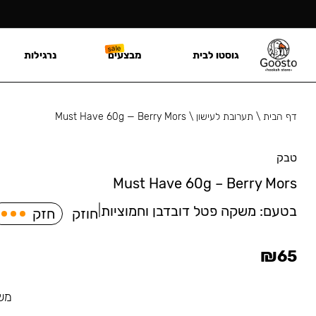
גוסטו לבית
מבצעים
נרגילות
דף הבית
\
תערובת לעישון
\
Must Have 60g — Berry Mors
טבק
Must Have 60g – Berry Mors
בטעם:
משקה פטל דובדבן וחמוציות
|
חוזק
חזק
₪
65
משק