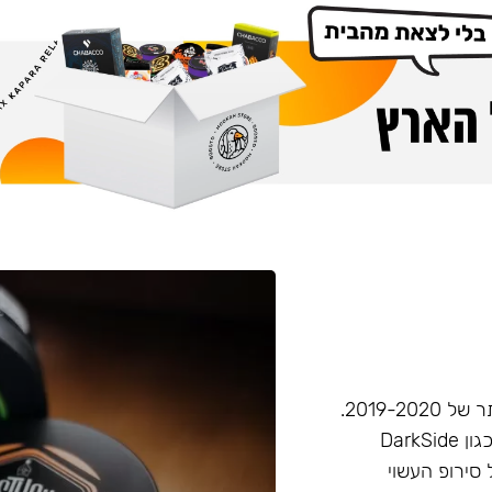
חברת Musthave היא אחת מחברות הטבק הפופולריות ביותר של 2019-2020.
המאסטהב דומה בעוצמתו לחברות טבק חזקות יותר בענף, (כגון DarkSide
 סירופ העשוי