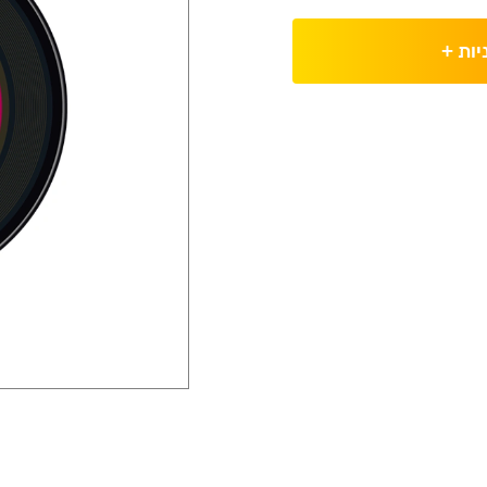
יות
+