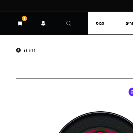
1
רים
סנוס
חזרה