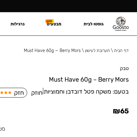
גוסטו לבית
מבצעים
נרגילות
דף הבית
\
תערובת לעישון
\
Must Have 60g — Berry Mors
טבק
Must Have 60g – Berry Mors
בטעם:
משקה פטל דובדבן וחמוציות
|
חוזק
חזק
₪
65
משק