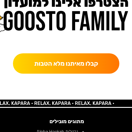
הצטרפו אלינו למועדון
כאן מקבלים יותר — הטבות, עדכונים והפתעות בלעדיות.
קבלו מאיתנו מלא הטבות
 KAPARA •
RELAX, KAPARA •
RELAX, KAPARA •
מתוגים מובילים
נרגילות Alpha Hookah