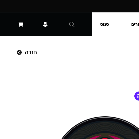
רים
סנוס
חזרה