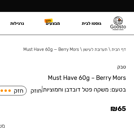
גוסטו לבית
מבצעים
נרגילות
דף הבית
\
תערובת לעישון
\
Must Have 60g — Berry Mors
טבק
Must Have 60g – Berry Mors
בטעם:
משקה פטל דובדבן וחמוציות
|
חוזק
חזק
₪
65
משק