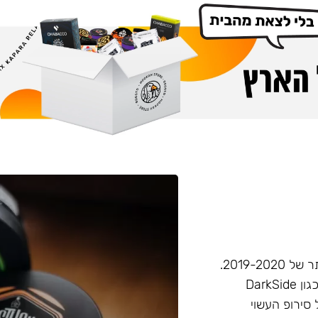
חברת Musthave היא אחת מחברות הטבק הפופולריות ביותר של 2019-2020.
המאסטהב דומה בעוצמתו לחברות טבק חזקות יותר בענף, (כגון DarkSide
 סירופ העשוי