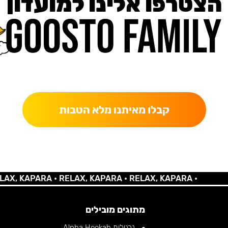
הצטרפו אלינו למועדון
כאן מקבלים יותר — הטבות, עדכונים והפתעות בלעדיות.
קבלו מאיתנו מלא הטבות
 KAPARA •
RELAX, KAPARA •
RELAX, KAPARA •
מתוגים מובילים
נרגילות Alpha Hookah