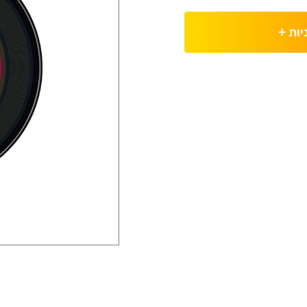
יות
+