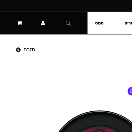
רים
סנוס
חזרה