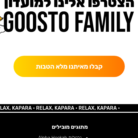
הצטרפו אלינו למועדון
כאן מקבלים יותר — הטבות, עדכונים והפתעות בלעדיות.
קבלו מאיתנו מלא הטבות
 KAPARA •
RELAX, KAPARA •
RELAX, KAPARA •
מתוגים מובילים
נרגילות Alpha Hookah