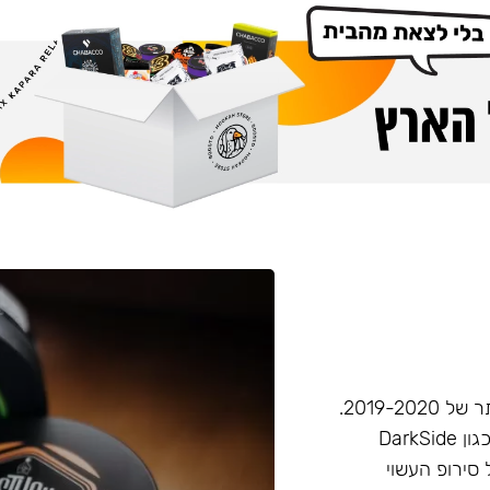
חברת Musthave היא אחת מחברות הטבק הפופולריות ביותר של 2019-2020.
המאסטהב דומה בעוצמתו לחברות טבק חזקות יותר בענף, (כגון DarkSide
 סירופ העשוי