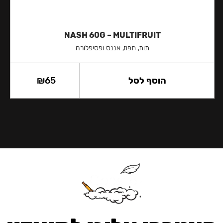
NASH 60G – MULTIFRUIT
תות, תפוז, אננס ופסיפלורה
הוסף לסל
65
₪