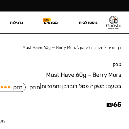
גוסטו לבית
מבצעים
נרגילות
דף הבית
\
תערובת לעישון
\
Must Have 60g — Berry Mors
טבק
Must Have 60g – Berry Mors
בטעם:
משקה פטל דובדבן וחמוציות
|
חוזק
חזק
₪
65
משק