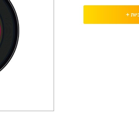
יות
+