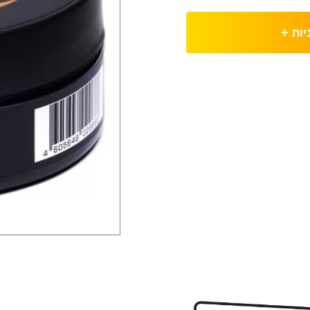
יות
+