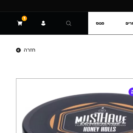
1
רים
סנוס
חזרה