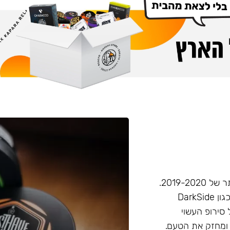
חברת Musthave היא אחת מחברות הטבק הפופולריות ביותר של 2019-2020.
המאסטהב דומה בעוצמתו לחברות טבק חזקות יותר בענף, (כגון DarkSide
 סירופ העשוי
 ומחזק את הטעם.