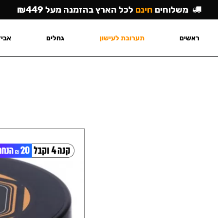
משלוחים
חינם
לכל הארץ בהזמנה מעל ₪449
ראשים
תערובת לעישון
גחלים
אביז