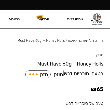
גוסטו לבית
מבצעים
נרגילות
דף הבית
\
תערובת לעישון
\
Must Have 60g — Honey Holls
טבק
Must Have 60g – Honey Holls
בטעם:
סוכריות דבש
|
חוזק
חזק
₪
65
טעם של סוכריות דבש