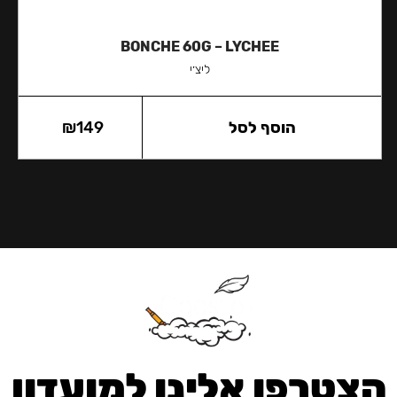
BONCHE 60G – LYCHEE
ליצ׳י
הוסף לסל
149
₪
הצטרפו אלינו למועדון