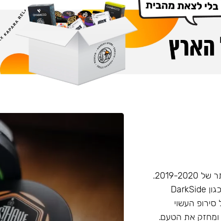
חברת Musthave היא אחת מחברות הטבק הפופולריות ביותר של 2019-2020.
המאסטהב דומה בעוצמתו לחברות טבק חזקות יותר בענף, (כגון DarkSide
 סירופ העשוי
 ומחזק את הטעם.