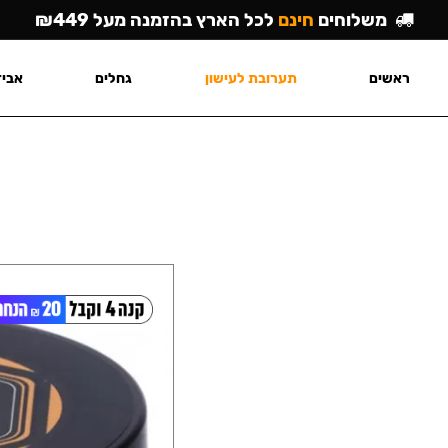
משלוחים
חינם
לכל הארץ בהזמנה מעל ₪449
ראשים
תערובת לעישון
גחלים
אביז