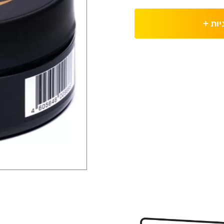
יות
+