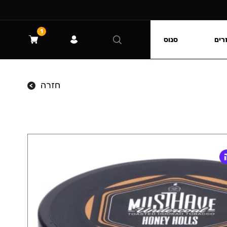
1
רים
סנוס
חזרה