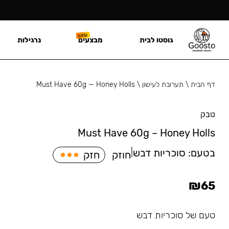
גוסטו לבית
מבצעים
נרגילות
דף הבית
\
תערובת לעישון
\
Must Have 60g — Honey Holls
טבק
Must Have 60g – Honey Holls
בטעם:
סוכריות דבש
|
חוזק
חזק
₪
65
טעם של סוכריות דבש