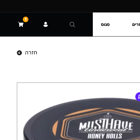
1
רים
סנוס
חזרה