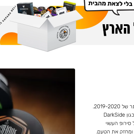
חברת Musthave היא אחת מחברות הטבק הפופולריות ביותר של 2019-2020.
המאסטהב דומה בעוצמתו לחברות טבק חזקות יותר בענף, (כגון DarkSide
 סירופ העשוי
 ומחזק את הטעם.