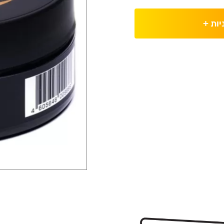
יות
+