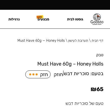
גוסטו לבית
מבצעים
נרגילות
דף הבית
\
תערובת לעישון
\
Must Have 60g — Honey Holls
טבק
Must Have 60g – Honey Holls
בטעם:
סוכריות דבש
|
חוזק
חזק
₪
65
טעם של סוכריות דבש