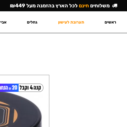
משלוחים
חינם
לכל הארץ בהזמנה מעל ₪449
ראשים
תערובת לעישון
גחלים
אביז