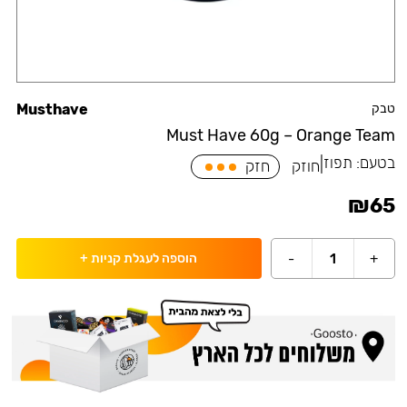
טבק
Musthave
Must Have 60g – Orange Team
בטעם:
תפוז
|
חוזק
חזק
₪
65
-
1
+
הוספה לעגלת קניות
+