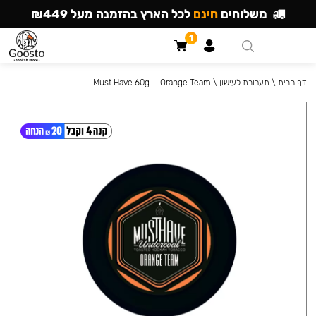
משלוחים
חינם
לכל הארץ בהזמנה מעל ₪449
1
דף הבית
\
תערובת לעישון
\
Must Have 60g — Orange Team