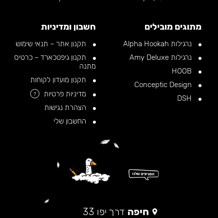
מתוגים מובילים
חשבון ומדיניות
נרגילות Alpha Hookah
תקנון אתר – תנאי שימוש
נרגילות Amy Deluxe
תקנון גיפטכארד – כרטיס
מתנה
HOOB
תקנון מועדון לקוחות
Conceptic Design
מדיניות פרטיות
?
DSH
הצהרת נגישות
החשבון שלי
חיפה
דרך יפו 33