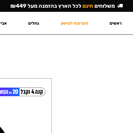
משלוחים
חינם
לכל הארץ בהזמנה מעל ₪449
ראשים
תערובת לעישון
גחלים
אביז