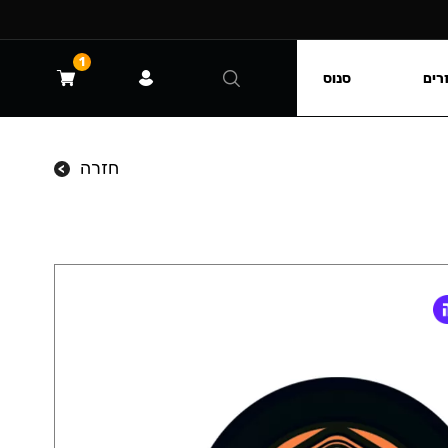
1
רים
סנוס
חזרה