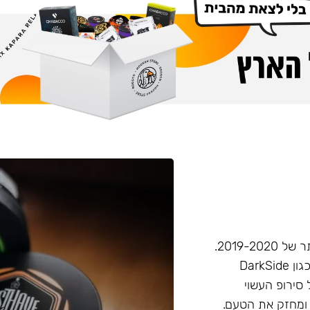
חברת Musthave היא אחת מחברות הטבק הפופולריות ביותר של 2019-2020.
המאסטהב דומה בעוצמתו לחברות טבק חזקות יותר בענף, (כגון DarkSide
 סירופ העשוי
 ומחזק את הטעם.