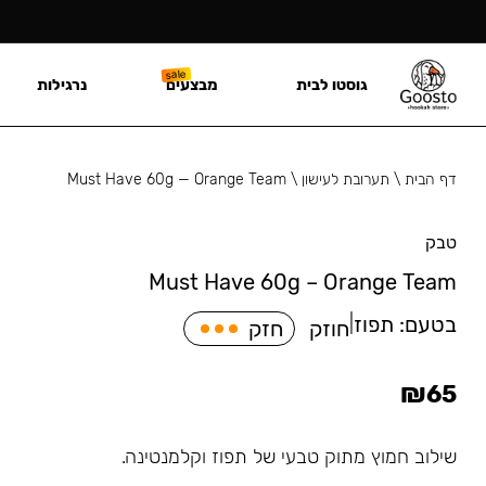
גוסטו לבית
מבצעים
נרגילות
דף הבית
\
תערובת לעישון
\
Must Have 60g — Orange Team
טבק
Must Have 60g – Orange Team
בטעם:
תפוז
|
חוזק
חזק
₪
65
שילוב חמוץ מתוק טבעי של תפוז וקלמנטינה.