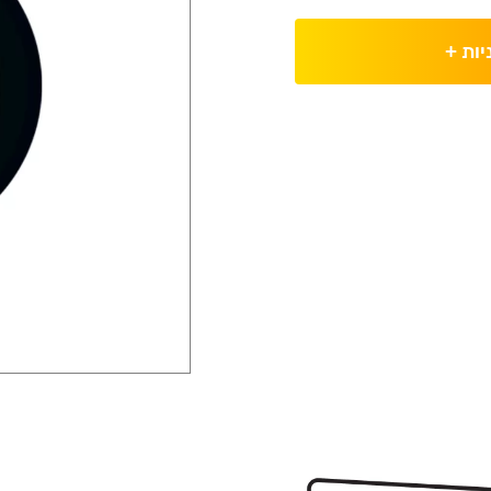
יות
+