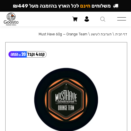
משלוחים
חינם
לכל הארץ בהזמנה מעל ₪449
דף הבית
\
תערובת לעישון
\
Must Have 60g — Orange Team