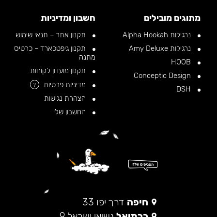
מתוגים מובילים
חשבון ומדיניות
נרגילות Alpha Hookah
תקנון אתר – תנאי שימוש
נרגילות Amy Deluxe
תקנון גיפטכארד – כרטיס
מתנה
HOOB
תקנון מועדון לקוחות
Conceptic Design
מדיניות פרטיות
?
DSH
הצהרת נגישות
החשבון שלי
חיפה
דרך יפו 33
כרמיאל
נשיאי ישראל 9