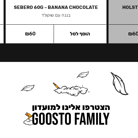
SEBERO 60G – BANANA CHOCOLATE
HOLST
בננה עם שוקולד
6
₪
הוסף לסל
60
₪
הצטרפו אלינו למועדון
כאן מקבלים יותר — הטבות, עדכונים והפתעות בלעדיות.