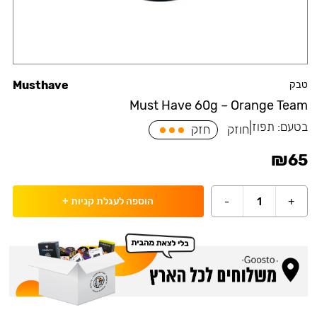
טבק
Musthave
Must Have 60g – Orange Team
בטעם:
תפוז
|
חוזק
חזק
₪
65
-
1
+
הוספה לעגלת קניות
+