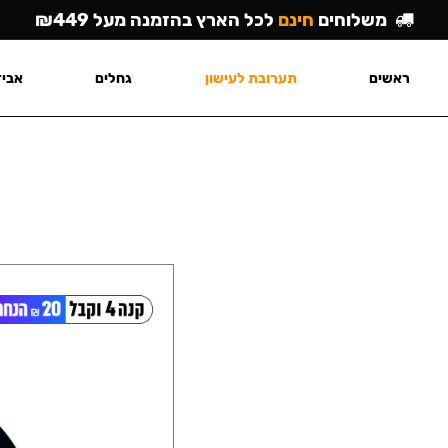
משלוחים
חינם
לכל הארץ בהזמנה מעל ₪449
ראשים
תערובת לעישון
גחלים
אביז