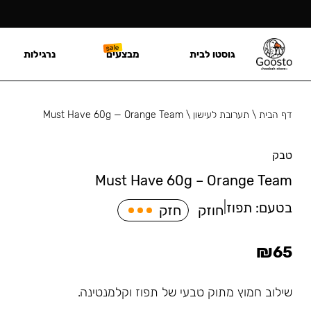
גוסטו לבית
מבצעים
נרגילות
דף הבית
\
תערובת לעישון
\
Must Have 60g — Orange Team
טבק
Must Have 60g – Orange Team
בטעם:
תפוז
|
חוזק
חזק
₪
65
שילוב חמוץ מתוק טבעי של תפוז וקלמנטינה.