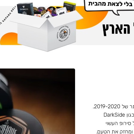
חברת Musthave היא אחת מחברות הטבק הפופולריות ביותר של 2019-2020.
המאסטהב דומה בעוצמתו לחברות טבק חזקות יותר בענף, (כגון DarkSide
 סירופ העשוי
 ומחזק את הטעם.