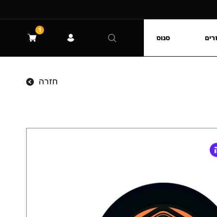
1
רים
סנוס
חזרה