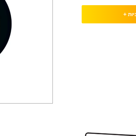
יות
+