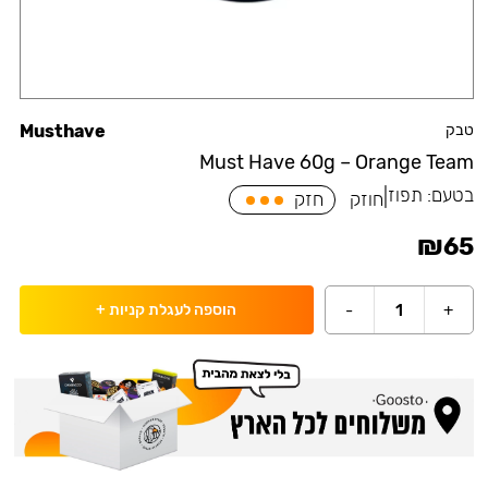
טבק
Musthave
Must Have 60g – Orange Team
בטעם:
תפוז
|
חוזק
חזק
₪
65
-
1
+
הוספה לעגלת קניות
+