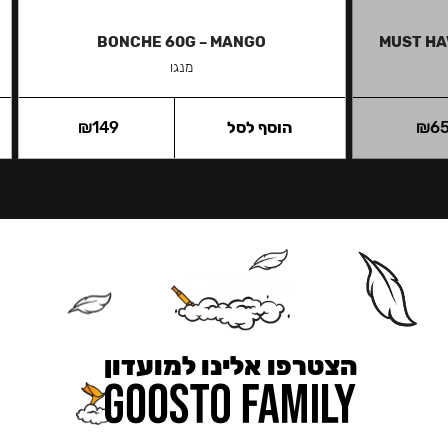
BONCHE 60G – MANGO
MUST HA
מנגו
6
₪
הוסף לסל
149
₪
הצטרפו אלינו למועדון