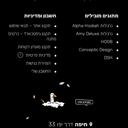
מתוגים מובילים
חשבון ומדיניות
נרגילות Alpha Hookah
תקנון אתר – תנאי שימוש
נרגילות Amy Deluxe
תקנון גיפטכארד – כרטיס
מתנה
HOOB
תקנון מועדון לקוחות
Conceptic Design
מדיניות פרטיות
?
DSH
הצהרת נגישות
החשבון שלי
חיפה
דרך יפו 33