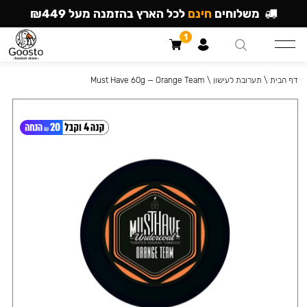
משלוחים
חינם
לכל הארץ בהזמנה מעל ₪449
1
דף הבית
\
תערובת לעישון
\
Must Have 60g — Orange Team