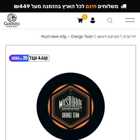
משלוחים
חינם
לכל הארץ בהזמנה מעל ₪449
1
דף הבית
\
תערובת לעישון
\
Must Have 60g — Orange Team