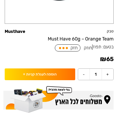
טבק
Musthave
Must Have 60g – Orange Team
בטעם:
תפוז
|
חוזק
חזק
₪
65
-
1
+
הוספה לעגלת קניות
+