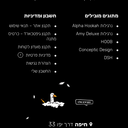
מתוגים מובילים
חשבון ומדיניות
נרגילות Alpha Hookah
תקנון אתר – תנאי שימוש
נרגילות Amy Deluxe
תקנון גיפטכארד – כרטיס
מתנה
HOOB
תקנון מועדון לקוחות
Conceptic Design
מדיניות פרטיות
?
DSH
הצהרת נגישות
החשבון שלי
חיפה
דרך יפו 33