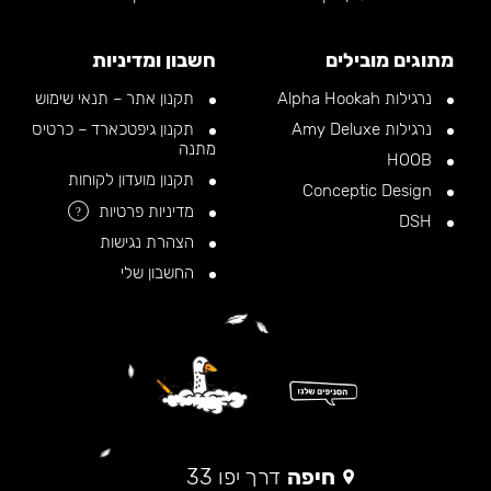
מתוגים מובילים
חשבון ומדיניות
נרגילות Alpha Hookah
תקנון אתר – תנאי שימוש
נרגילות Amy Deluxe
תקנון גיפטכארד – כרטיס
מתנה
HOOB
תקנון מועדון לקוחות
Conceptic Design
מדיניות פרטיות
?
DSH
הצהרת נגישות
החשבון שלי
חיפה
דרך יפו 33