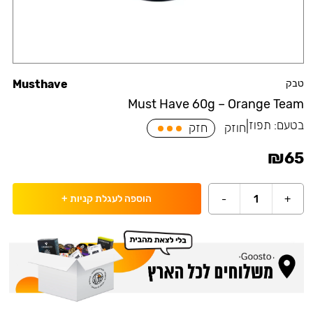
טבק
Musthave
Must Have 60g – Orange Team
בטעם:
תפוז
|
חוזק
חזק
₪
65
-
1
+
הוספה לעגלת קניות
+