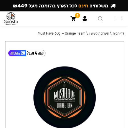
משלוחים
חינם
לכל הארץ בהזמנה מעל ₪449
1
דף הבית
\
תערובת לעישון
\
Must Have 60g — Orange Team