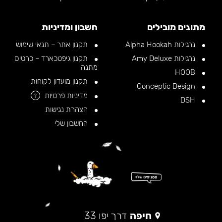
מתוגים מובילים
חשבון ומדיניות
נרגילות Alpha Hookah
תקנון אתר – תנאי שימוש
נרגילות Amy Deluxe
תקנון גיפטכארד – כרטיס
מתנה
HOOB
תקנון מועדון לקוחות
Conceptic Design
מדיניות פרטיות
?
DSH
הצהרת נגישות
החשבון שלי
חיפה
דרך יפו 33