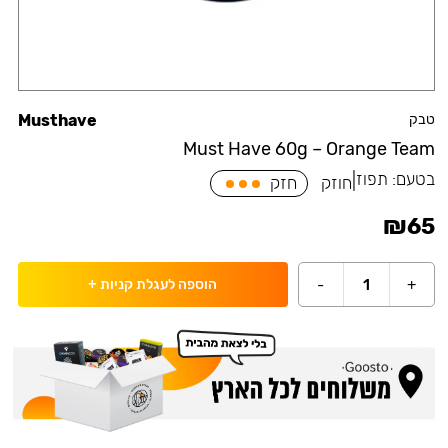
טבק
Musthave
Must Have 60g – Orange Team
בטעם:
תפוז
|
חוזק
חזק
₪
65
-
1
+
הוספה לעגלת קניות
+