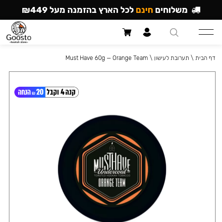
משלוחים
חינם
לכל הארץ בהזמנה מעל ₪449
דף הבית
\
תערובת לעישון
\
Must Have 60g — Orange Team