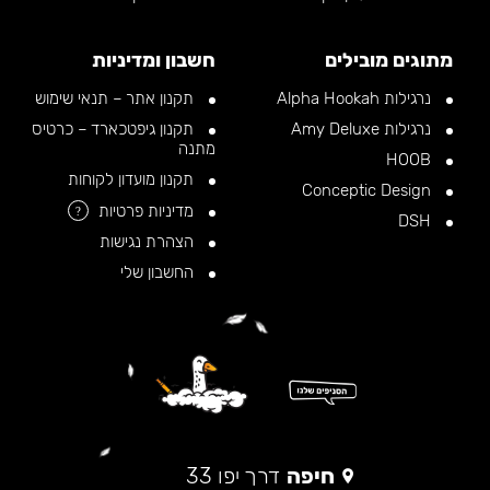
מתוגים מובילים
חשבון ומדיניות
נרגילות Alpha Hookah
תקנון אתר – תנאי שימוש
נרגילות Amy Deluxe
תקנון גיפטכארד – כרטיס
מתנה
HOOB
תקנון מועדון לקוחות
Conceptic Design
מדיניות פרטיות
?
DSH
הצהרת נגישות
החשבון שלי
חיפה
דרך יפו 33