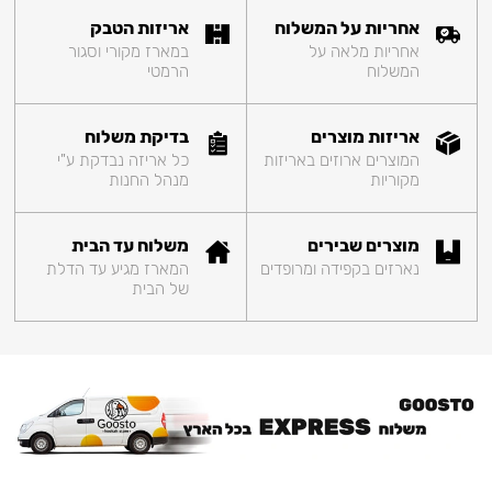
אחריות על המשלוח
אריזות הטבק
אחריות מלאה על
במארז מקורי וסגור
המשלוח
הרמטי
אריזות מוצרים
בדיקת משלוח
המוצרים ארוזים באריזות
כל אריזה נבדקת ע"י
מקוריות
מנהל החנות
מוצרים שבירים
משלוח עד הבית
נארזים בקפידה ומרופדים
המארז מגיע עד הדלת
של הבית