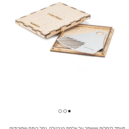
מעמד לגחלים ששומר על צלחת הנרגילה. גחל רותח שמורידים