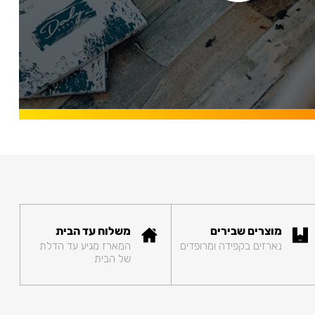
מוצרים שבירים
משלוח עד הבית
נארזים בקפידה ומרופדים
המארז מגיע עד הדלת
של הבית