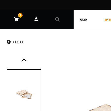
1
רים
סנוס
חזרה