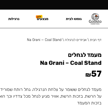
גוסטו לבית
מבצעים
נרגילות
דף הבית
\
אביזרים לנרגילה
\
Na Grani — Coal Stand
מעמד לגחלים
Na Grani – Coal Stand
57
₪
מעמד לגחלים ששומר על צלחת הנרגילה. גחל רותח שמורידי
על הרשת. בזכות הרשת, אוויר מגיע לגחל מכל צדדיו וכך הוא
בזכות המעמד