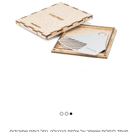
מעמד לגחלים ששומר על צלחת הנרגילה. גחל רותח שמורידים