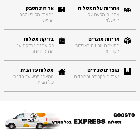
אחריות על המשלוח
אריזות הטבק
אחריות מלאה על
במארז מקורי וסגור
המשלוח
הרמטי
אריזות מוצרים
בדיקת משלוח
המוצרים ארוזים באריזות
כל אריזה נבדקת ע"י
מקוריות
מנהל החנות
מוצרים שבירים
משלוח עד הבית
נארזים בקפידה ומרופדים
המארז מגיע עד הדלת
של הבית