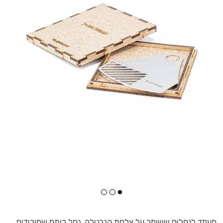
מעמד לגחלים ששומר על צלחת הנרגילה. גחל רותח שמורידים