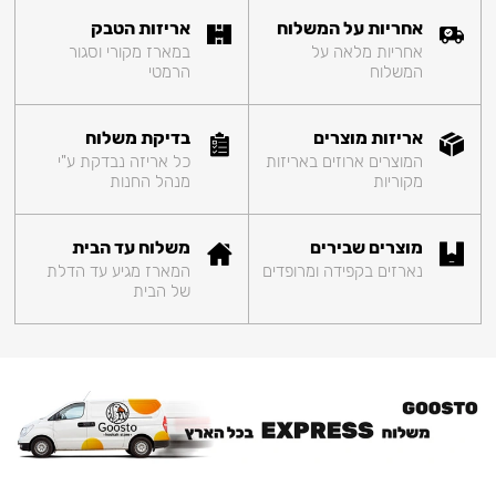
אחריות על המשלוח
אריזות הטבק
אחריות מלאה על
במארז מקורי וסגור
המשלוח
הרמטי
אריזות מוצרים
בדיקת משלוח
המוצרים ארוזים באריזות
כל אריזה נבדקת ע"י
מקוריות
מנהל החנות
מוצרים שבירים
משלוח עד הבית
נארזים בקפידה ומרופדים
המארז מגיע עד הדלת
של הבית