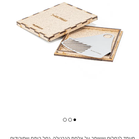
מעמד לגחלים ששומר על צלחת הנרגילה. גחל רותח שמורידים