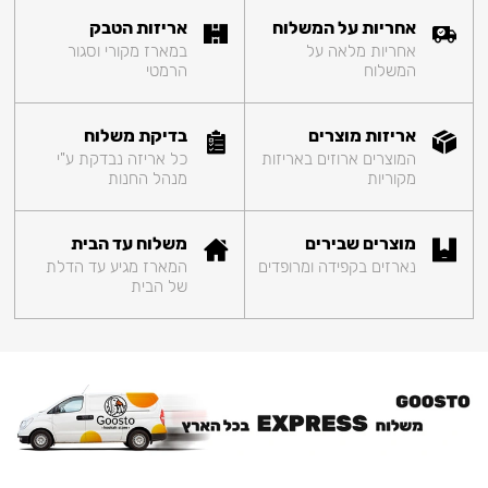
אחריות על המשלוח
אריזות הטבק
אחריות מלאה על
במארז מקורי וסגור
המשלוח
הרמטי
אריזות מוצרים
בדיקת משלוח
המוצרים ארוזים באריזות
כל אריזה נבדקת ע"י
מקוריות
מנהל החנות
מוצרים שבירים
משלוח עד הבית
נארזים בקפידה ומרופדים
המארז מגיע עד הדלת
של הבית