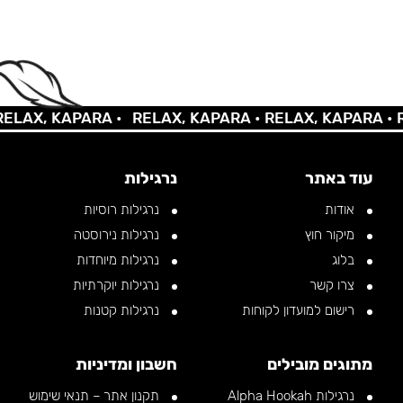
AX, KAPARA •
RELAX, KAPARA •
RELAX, KAPARA •
REL
עוד באתר
נרגילות
אודות
נרגילות רוסיות
מיקור חוץ
נרגילות נירוסטה
בלוג
נרגילות מיוחדות
צרו קשר
נרגילות יוקרתיות
רישום למועדון לקוחות
נרגילות קטנות
מתוגים מובילים
חשבון ומדיניות
נרגילות Alpha Hookah
תקנון אתר – תנאי שימוש