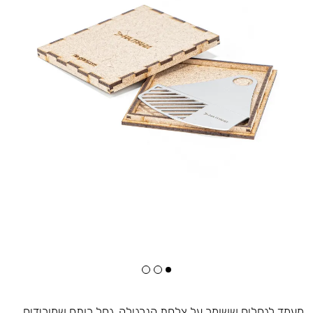
מעמד לגחלים ששומר על צלחת הנרגילה. גחל רותח שמורידים