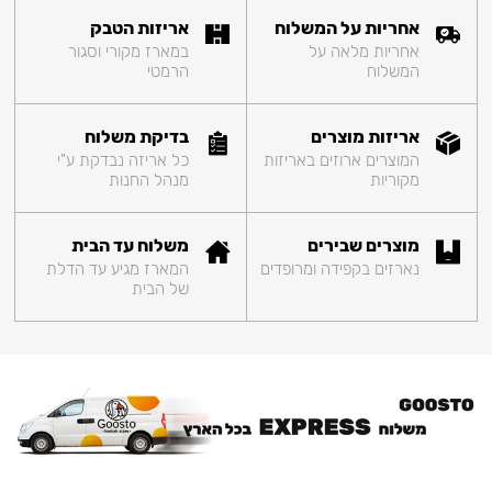
אחריות על המשלוח
אריזות הטבק
אחריות מלאה על
במארז מקורי וסגור
המשלוח
הרמטי
אריזות מוצרים
בדיקת משלוח
המוצרים ארוזים באריזות
כל אריזה נבדקת ע"י
מקוריות
מנהל החנות
מוצרים שבירים
משלוח עד הבית
נארזים בקפידה ומרופדים
המארז מגיע עד הדלת
של הבית