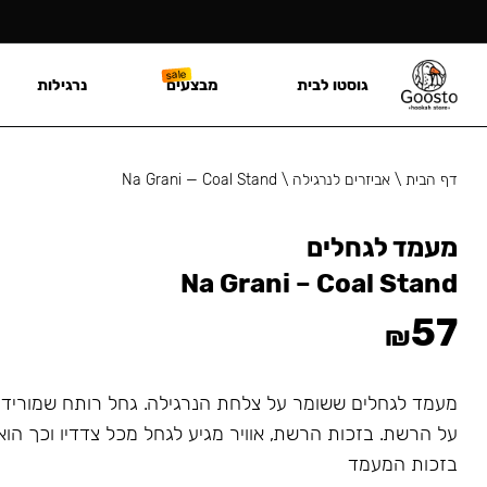
גוסטו לבית
מבצעים
נרגילות
דף הבית
\
אביזרים לנרגילה
\
Na Grani — Coal Stand
מעמד לגחלים
Na Grani – Coal Stand
57
₪
מעמד לגחלים ששומר על צלחת הנרגילה. גחל רותח שמורידי
על הרשת. בזכות הרשת, אוויר מגיע לגחל מכל צדדיו וכך הוא
בזכות המעמד