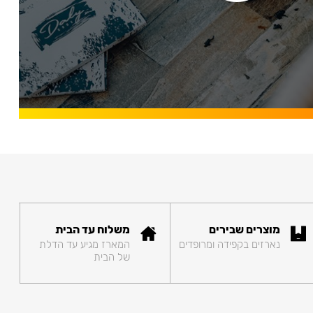
מוצרים שבירים
משלוח עד הבית
נארזים בקפידה ומרופדים
המארז מגיע עד הדלת
של הבית