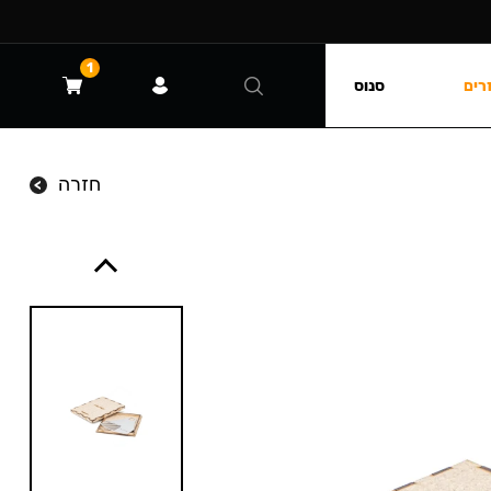
1
רים
סנוס
חזרה