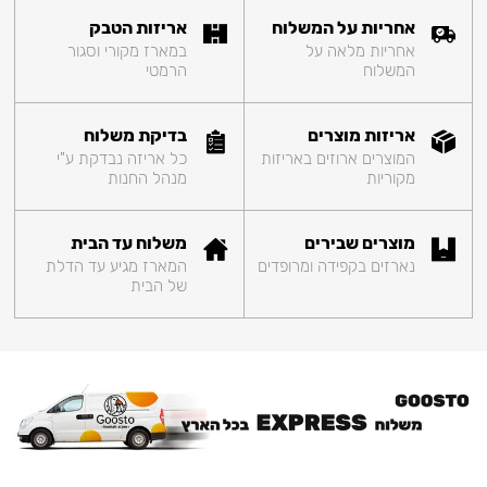
אחריות על המשלוח
אריזות הטבק
אחריות מלאה על
במארז מקורי וסגור
המשלוח
הרמטי
אריזות מוצרים
בדיקת משלוח
המוצרים ארוזים באריזות
כל אריזה נבדקת ע"י
מקוריות
מנהל החנות
מוצרים שבירים
משלוח עד הבית
נארזים בקפידה ומרופדים
המארז מגיע עד הדלת
של הבית