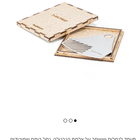
מעמד לגחלים ששומר על צלחת הנרגילה. גחל רותח שמורידים