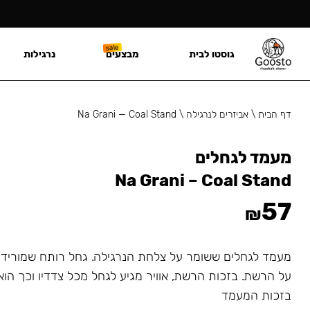
גוסטו לבית
מבצעים
נרגילות
דף הבית
\
אביזרים לנרגילה
\
Na Grani — Coal Stand
מעמד לגחלים
Na Grani – Coal Stand
57
₪
מעמד לגחלים ששומר על צלחת הנרגילה. גחל רותח שמורידי
על הרשת. בזכות הרשת, אוויר מגיע לגחל מכל צדדיו וכך הוא
בזכות המעמד