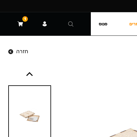
1
רים
סנוס
חזרה