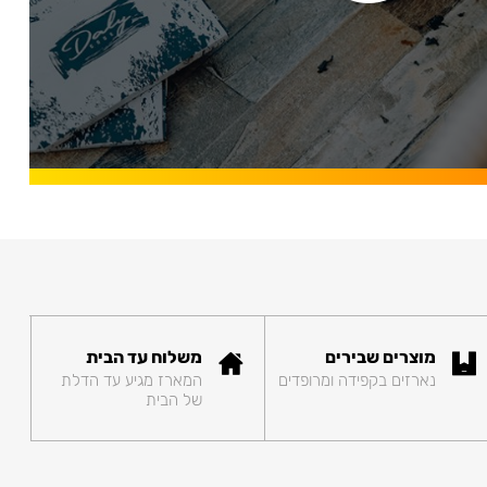
מוצרים שבירים
משלוח עד הבית
נארזים בקפידה ומרופדים
המארז מגיע עד הדלת
של הבית