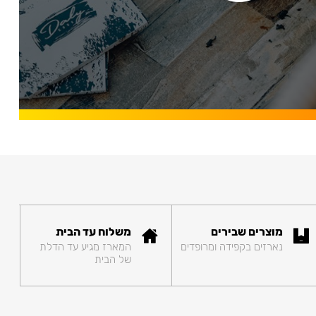
מוצרים שבירים
משלוח עד הבית
נארזים בקפידה ומרופדים
המארז מגיע עד הדלת
של הבית