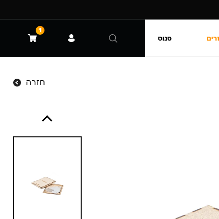
1
רים
סנוס
חזרה