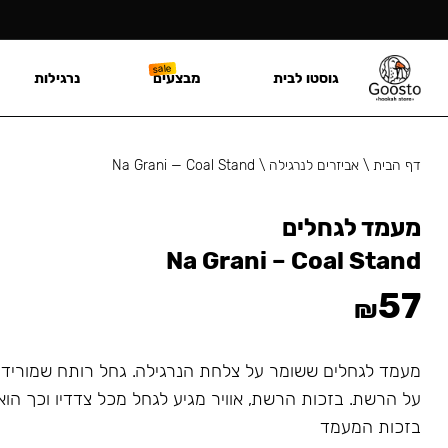
גוסטו לבית
מבצעים
נרגילות
דף הבית
\
אביזרים לנרגילה
\
Na Grani — Coal Stand
מעמד לגחלים
Na Grani – Coal Stand
57
₪
מעמד לגחלים ששומר על צלחת הנרגילה. גחל רותח שמורידי
על הרשת. בזכות הרשת, אוויר מגיע לגחל מכל צדדיו וכך הוא
בזכות המעמד